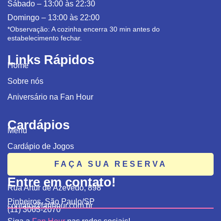
Sábado –
13:00 às 22:30
Domingo –
13:00 às 22:00
*Observação: A cozinha encerra 30 min antes do
estabelecimento fechar.
Links Rápidos
Home
Sobre nós
Aniversário na Fan Hour
Cardápios
Menu
Cardápio de Jogos
FAÇA SUA RESERVA
Entre em contato!
Rua Artur de Azevedo, 898
Pinheiros, São Paulo/SP
contato@fanhour.com.br
(11) 3063-2070